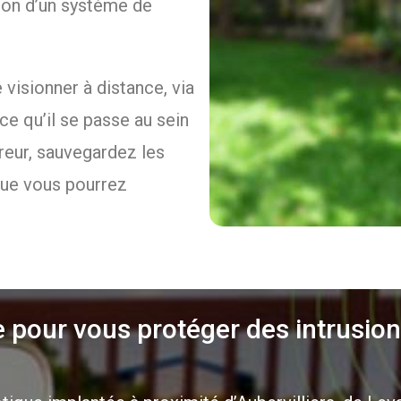
ation d’un système de
visionner à distance, via
 ce qu’il se passe au sein
reur, sauvegardez les
que vous pourrez
 pour vous protéger des intrusion