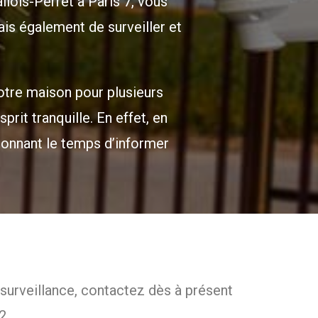
llois-Perret à Paris 7, vous
is également de surveiller et
otre maison pour plusieurs
rit tranquille. En effet, en
donnant le temps d’informer
osurveillance, contactez
dès à présent
2.