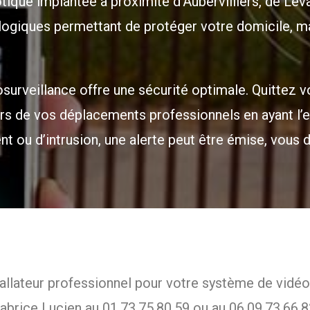
ique implantée à proximité d’Aubervilliers, de Leva
ogiques permettant de protéger votre domicile, ma
surveillance offre une sécurité optimale. Quittez v
rs de vos déplacements professionnels en ayant l’esp
 ou d’intrusion, une alerte peut être émise, vous 
stallateur professionnel pour votre système de vidé
abrice Lucien au 01.73.75.80.59 ou au 06.09.73.66.8