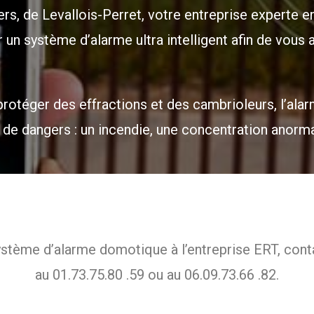
ers, de Levallois-Perret, votre entreprise experte e
r un système d’alarme ultra intelligent afin de vous
s protéger des effractions et des cambrioleurs, l’
s de dangers : un incendie, une concentration anorma
 système d’alarme domotique à l’entreprise ERT, co
au 01.73.75.80 .59 ou au 06.09.73.66 .82.