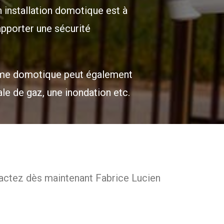
n installation domotique est à
 apporter une sécurité
alarme domotique peut également
le de gaz, une inondation etc.
ntactez dès maintenant Fabrice Lucien