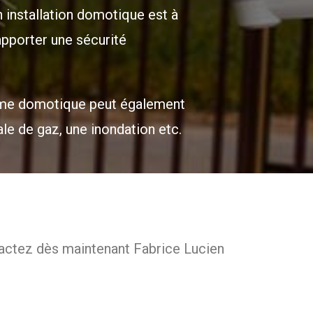
n installation domotique est à
 apporter une sécurité
alarme domotique peut également
le de gaz, une inondation etc.
ntactez dès maintenant Fabrice Lucien