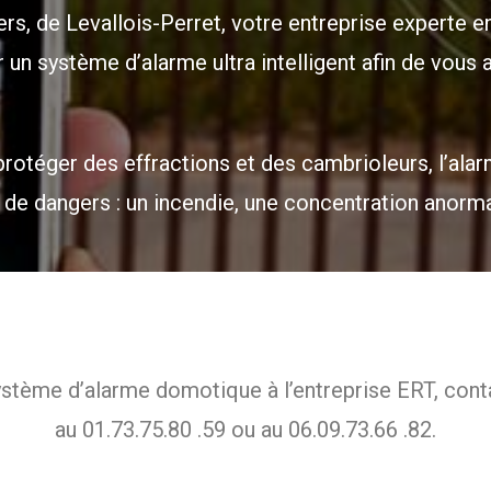
ers, de Levallois-Perret, votre entreprise experte e
r un système d’alarme ultra intelligent afin de vous
s protéger des effractions et des cambrioleurs, l’
s de dangers : un incendie, une concentration anorma
 système d’alarme domotique à l’entreprise ERT, co
au 01.73.75.80 .59 ou au 06.09.73.66 .82.