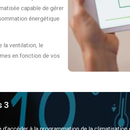
rmatisée capable de gérer
onsommation énergétique
 la ventilation, le
tèmes en fonction de vos
s 3
 d’accéder à la programmation de la climatisation